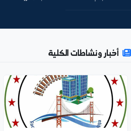
8
876
طالباً مسجلاً
كادراً أكاديمياً
71
53%
نسبة الإناث
بحثاً منشوراً