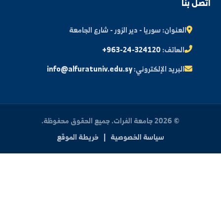
النتائج الامتحانية
البريد الإلكتروني الجامعي
الأسئلة الشائعة
الدعم الفني للطلاب
 بنا
العنوان:
سوريا - دير الزور - شارع الجامعة
الهاتف:
+963-24-324120
البريد الإلكتروني:
info@alfuratuniv.edu.sy