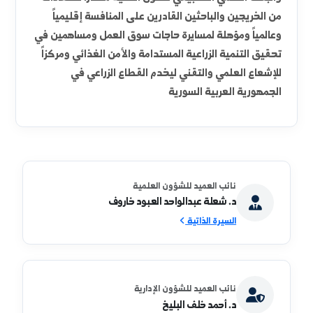
رسالة الكلية
هي الارتقاء والتميز بنوعية التعليم الزراعي بالكلية ليحقق
رسالة جامعة الفرات نحو التميز والريادة في التدريس
والبحث العلمي وخدمة المجتمع في المجالات الزراعية
المختلفة , مع تعزيز قدرة الطالب على التعلم الذاتي
والبحث العلمي التطبيقي لتكون الكلية مصدراً للكفاءات
من الخريجين والباحثين القادرين على المنافسة إقليمياً
وعالمياً ومؤهلة لمسايرة حاجات سوق العمل ومساهمين في
تحقيق التنمية الزراعية المستدامة والأمن الغذائي ومركزاً
للإشعاع العلمي والتقني ليخدم القطاع الزراعي في
الجمهورية العربية السورية