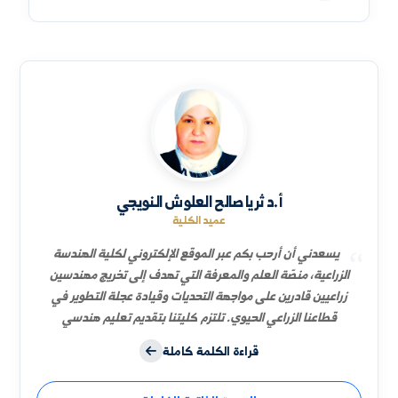
نائب العميد للشؤون العلمية
د. شعلة عبدالواحد العبود خاروف
السيرة الذاتية
نائب العميد للشؤون الإدارية
د. أحمد خلف البليخ