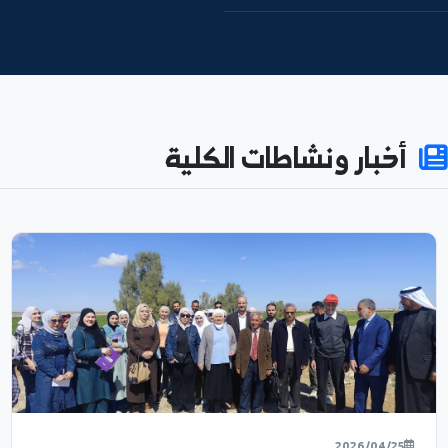
74
592
طالباً مسجلاً
كادراً أكاديمياً
180
55%
نسبة الإناث
بحثاً منشوراً