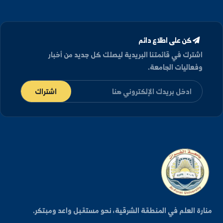
تفاصيل الموقع
العنوان
الجمهورية العربية السورية، دير الزور شارع رئاسة الجامعة.
كلية الهندسة الزراعية في دير الزور والرقة
هواتف الاتصال
+963-24-313572
+963-24-324120