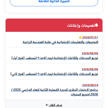
أ.د ثريا صالح العلوش النويجي
عميد الكلية
يسعدني أن أرحب بكم عبر الموقع الإلكتروني لكلية الهندسة
الزراعية، منصّة العلم والمعرفة التي تهدف إلى تخريج مهندسين
زراعيين قادرين على مواجهة التحديات وقيادة عجلة التطوير في
قطاعنا الزراعي الحيوي. تلتزم كليتنا بتقديم تعليم هندسي
زراعي متميّز، يعتمد على أحدث المناهج العلمية والتقنيات
قراءة الكلمة كاملة
التطبيقية، ويربط الشق النظري بالشق العملي لخدمة المجتمع
وتحقيق التنمية المستدامة. كما نحرص على تشجيع البحث
السيرة الذاتية الكاملة
العلمي الهادف لحل المشكلات الميدانية والإرتقاء بالإنتاجية
والجودة. نسعى معاً، بروح الفريق الواحد، لبناء جيل يمتلك
المعرفة والمهارة والابتكار، ليُسهم بفاعلية في بناء اقتصاد
وطني قائم على الأمن الغذائي والاستغلال الأمثل للموارد.
تعميمات وإعلانات