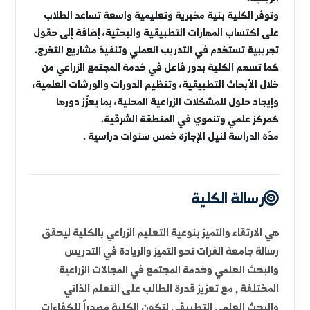
محافظة دير الزور والمناطق المحيطة بها.
تضمّ الكلية نخبة من أعضاء هيئة التدريس والخبراء، وتقدّم
برامج بكالوريوس ودراسات عليا في مختلف التخصصات
الزراعية، بما يشمل: وقاية النبات، الإنتاج الحيواني، البساتين،
المحاصيل، علوم الأغذية، الأراضي، البيئة والحراج، والهندسة
الريفية.
وتوفر الكلية بنية مخبرية وتعليمية واسعة تساعد الطلاب
على اكتساب المهارات التطبيقية والبحثية، إضافة إلى حقول
تجريبية تستخدم في التدريب العملي وتنفيذ مشاريع التخرج.
كما تسهم الكلية بدور فاعل في خدمة المجتمع الزراعي من
خلال الأبحاث التطبيقية، وتنظيم الدورات والورشات العلمية،
وإيجاد حلول للمشكلات الزراعية المحلية، بما يعزّز دورها
كمركز علمي وتنموي في المنطقة الشرقية.
مدَة الدراسة لنيل الإجازة خمس سنوات دراسية .