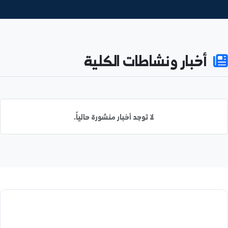
27
5,106
طالباً مسجلاً
كادراً أكاديمياً
0
53%
نسبة الإناث
بحثاً منشوراً