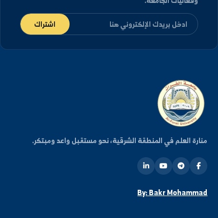
العنوان
الجمهورية العربية السورية، دير الزور شارع رئاسة الجامعة.
كلية الآداب والعلوم الإنسانية في دير الزور والرقة
هواتف الاتصال
+963-24-313572
+963-24-324120
البريد الإلكتروني الرسمي
info@alfuratuniv.edu.sy