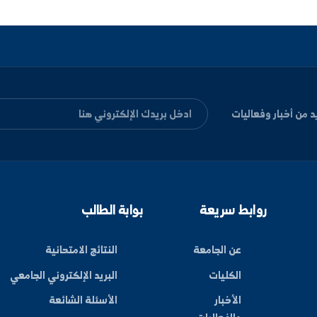
العنوان
الجمهورية العربية السوري
كلية الهندسة البتروكيم
هواتف الاتصال
+963-24-313572
+963-24-324120
البريد الإلكتروني الر
alfuratuniv.edu.sy