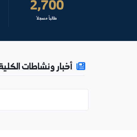
3
2,700
طالباً مسجلاً
كادراً 