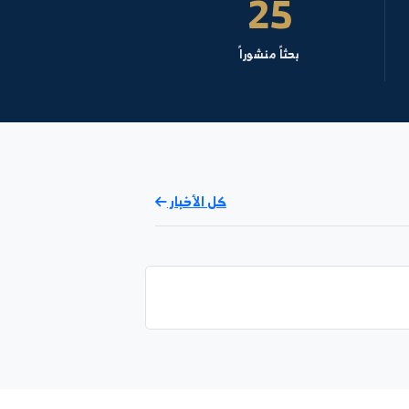
نظام النتائج
25
بحثاً منشوراً