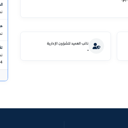
نظري - قسم
 فهم للمبادئ الأساسية للعلوم الأساسية
2
روكيميائية .
سواء داخل حياتهم المهنية في الهندسة أو
كيمياء النف
نظري - قسم
3
الأخرى كهندسة التصميم و الإنتاج و ذلك
المسح الاه
نظري - قسم
هيدروليكي 
نظري - قسم
نائب العميد للشؤون الإدارية
تقانة أليا
-
نظري - قسم
4