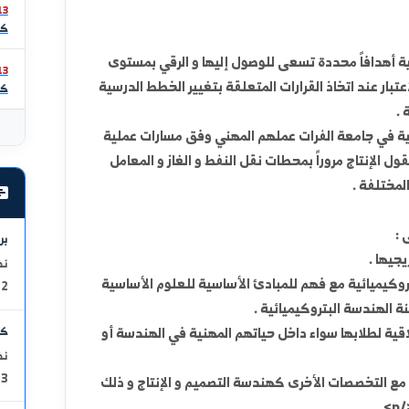
ترابها
026/07/18
كلية الهند
.
وسرُّ 
والإبداع
026/07/18
للكلية
كلية الهند
طاقة، 
وتعزيز
026/07/13
خريج مز
كلية الهند
وأن ت
دة تسعى للوصول إليها و الرقي بمستوى
العمل ا
026/07/13
ذ القرارات المتعلقة بتغيير الخطط الدرسية
في المك
كلية الهند
وتحقيق 
أتمنى
الفرات عملهم المهني وفق مسارات عملية
ً بمحطات نقل النفط و الغاز و المعامل
ح
أحدث ال
برمجة وحا