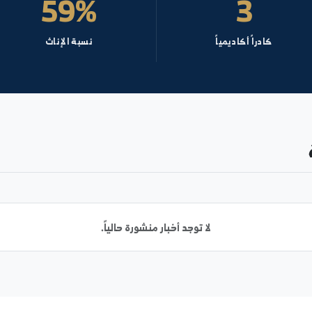
59%
أكاديمياً
نسبة الإناث