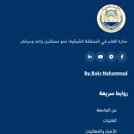
+963-24-313572
+963-24-324120
البريد الإلكتروني الرسمي
info@alfuratuniv.edu.sy
كن على اطلاع دائم
شترك في قائمتنا البريدية ليصلك كل جديد من أخبار
فعاليات الجامعة.