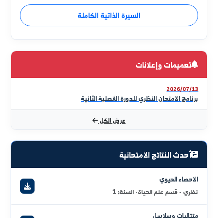
أ.د.بدر عبدلله المحمد
عميد الكلية
تعدّ كلية العلوم ركيزة للمعرفة الأساسية التي يقوم عليها
كل تطور علمي، وهي المكان الذي يبدأ فيه الطالب رحلته نحو
الفهم الحقيقي للطبيعة والكون. نعمل في الكلية على تقديم
تعليم يجمع بين المعلومة النظرية والتجربة العملية داخل
المختبرات، لنمنح الطالب مهارات التفكير والتحليل وحل
قراءة الكلمة كاملة
المشكلات. وتشارك الكلية بفاعلية في خدمة المجتمع عبر
البحوث العلمية التي يقدمها الأساتذة والطلاب. هدفنا تخريج
السيرة الذاتية الكاملة
كوادر تمتلك القدرة على الإبداع، وتكون قادرة على مواكبة
متطلبات العصر والمساهمة في بناء المستقبل العلمي. والله
ولي التوفيق
تعميمات وإعلانات