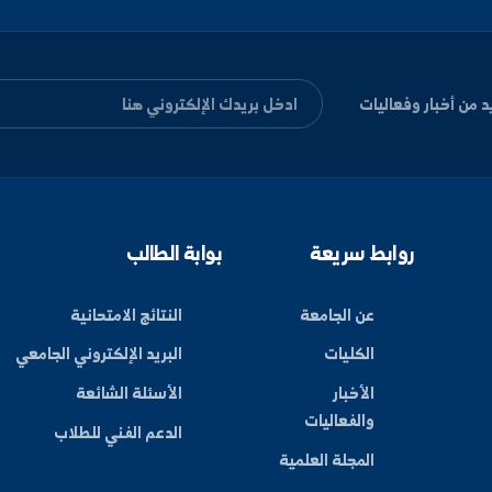
هواتف الاتصال
+963-24-313572
+963-24-324120
البريد الإلكتروني الر
alfuratuniv.edu.sy