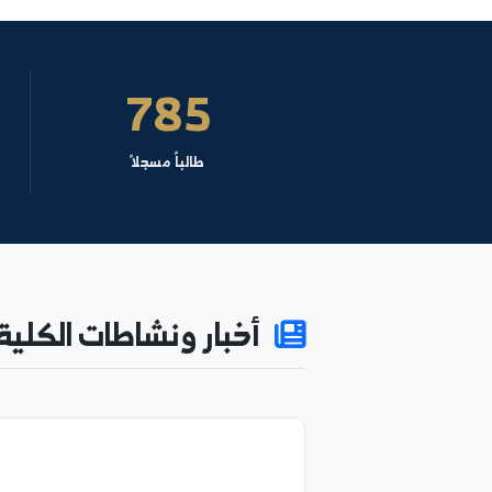
6
785
طالباً مسجلاً
كادراً 