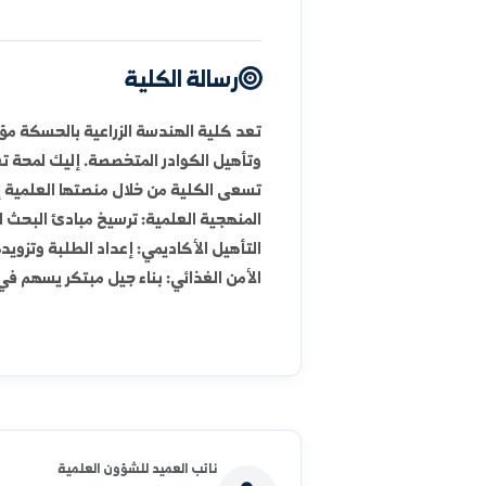
تأسست الكلية لتكون رافداً علمياً لتطوير القطاع الزرا
سوريا". بدأت الكلية باستقبال الطلاب لتدريس العلوم 
كادر تدريسي يسعى لربط البحث العلمي بالواقع الميدان
رسالة الكلية
تعد كلية الهندسة الزراعية بالحسكة مؤسسة تعليمية ت
وتأهيل الكوادر المتخصصة. إليك لمحة تفصيلية عن الكلية
​تسعى الكلية من خلال منصتها العلمية إلى تحقيق مجموع
​المنهجية العلمية: ترسيخ مبادئ البحث العلمي الزراعي
​التأهيل الأكاديمي: إعداد الطلبة وتزويدهم بمعارف حديث
​الأمن الغذائي: بناء جيل مبتكر يسهم في تأمين الأمن الغ