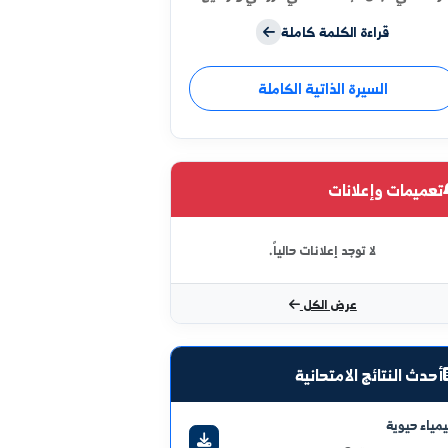
أن أرحب بكم عبر الموقع الإلكتروني
 الهندسة الزراعية بالحسكة؛ منصة
والمعرفة التي تهدف لتكوين مؤسسة
ي مجال البحث العلمي الزراعي وترسيخ
مبادئه على المنهجية العلمية. تعمل الكلية
قراءة الكلمة كاملة
اد الطلبة في مختلف ميادين الزراعة
هيلهم وتزويدهم بمستوى عالٍ من
السيرة الذاتية الكاملة
ارف الحديثة ومواكبة تقدم العلم
ة والحضارة العالمية في مجال العلوم
ية الحديثة. نهدف للعمل بروح الفريق
 لبناء جيل يمتلك المعرفة والمهارة
كار، ليسهم في تأمين الأمن الغذائي
ت وإعلانات
استثمار الأمثل للموارد الوطنية.
لا توجد إعلانات حالياً.
عرض الكل