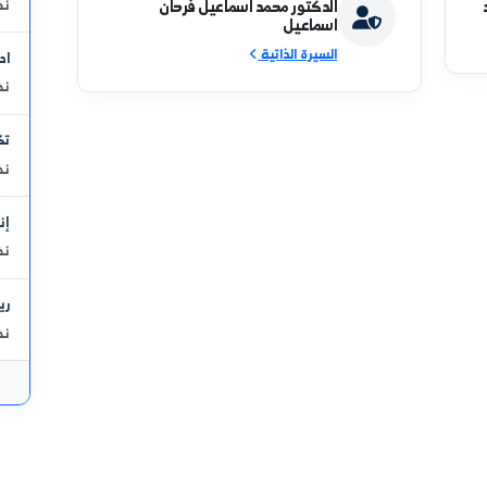
أحدث ال
كيمياء حيو
نائب العميد للشؤون الإدارية
نظري - عام-
الدكتور محمد اسماعيل فرحان
اسماعيل
السيرة الذاتية
ادارة ومحا
نظري - عام-
تكثيف زرا
نظري - عام-
إنتاج الفا
نظري - عام-