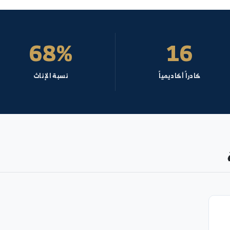
رياضيات وا
نظري - عام-
68%
1
أكاديمياً
نسبة الإناث