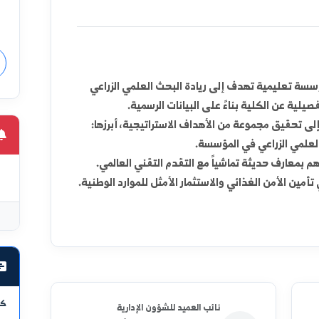
يسرني 
عي في الحسكة، التي تُعد "سلة غذاء
لكلية
الزراعية بمختلف تخصصاتها، معتمدة على
العلم 
ي.
رائدة ف
على إعد
وتأ
المع
والتقني
هدف إلى ريادة البحث العلمي الزراعي
الزراع
 بناءً على البيانات الرسمية.
الواحد
ة من الأهداف الاستراتيجية، أبرزها:
والابت
تعميما
 في المؤسسة.
وال
ة تماشياً مع التقدم التقني العالمي.
ذائي والاستثمار الأمثل للموارد الوطنية.