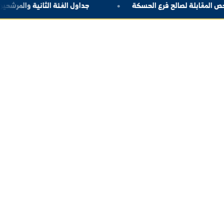
اشتراك
رع الحسكة
جداول الفئة الثانية والمرشحين لفحص المقا
اتصل بنا
العنوان:
سوريا - دير الزور -