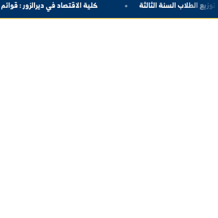
كن على اطلاع دائم
اشترك في قائمتنا البريدية ليصلك كل جديد من أخبار وفعا
الجامعة.
كلية الاقتصاد في ديرالزور
:
قوائم توزيع الطلاب السنة الرابعة
روا