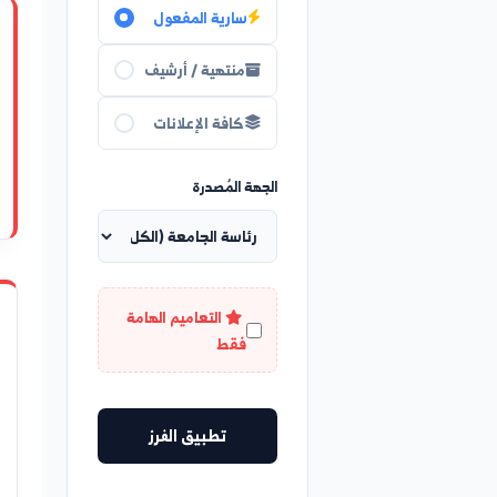
حالة السريان
سارية المفعول
هام
منتهية / أرشيف
قوائم توزيع ال
كافة الإعلانات
قوائم توزيع الط
الجهة المُصدرة
كلية الاقتصاد
التعاميم الهامة
هام
فقط
قوائم توزيع الط