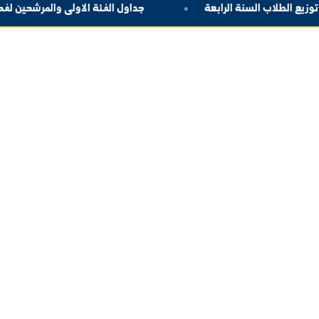
ليات
جداول الفئة الاولى والمرشحين لفحص المقابلة لصالح ف
بط سريعة
بوابة الطالب
عن الجامعة
النتائج الامتحانية