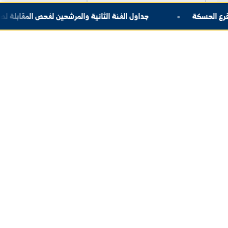
أقسام المديرية
التبعية الإدارية
المعاهد التابعة
محاور العمل والإشراف
بلة لصالح فرع الحسكة
برنامج مقابلات المرشحين لفحص ال