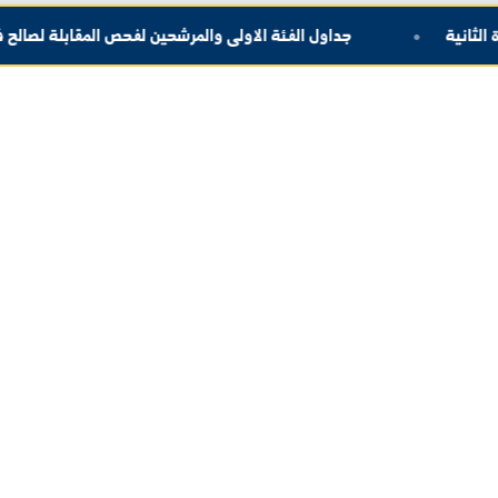
معة لشؤون البحث العلمي والدراسات العليا
رع الحسكة
جداول الفئة الثانية والمرشحين لفحص المقا