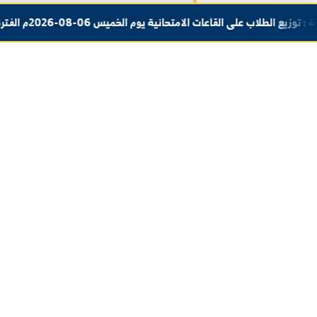
التبعية الإدارية
تتبع مديرية المعاهد للسيد نائب رئيس الجا
أو من يفوضه رئيس الجامعة.
جداول الفئة الاولى والمرشحين لفحص المقابلة لصالح ف