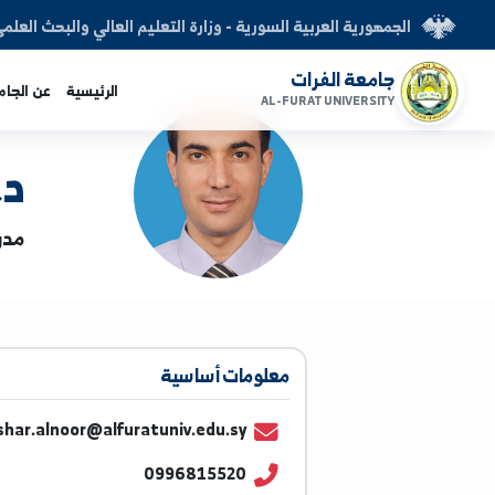
العربية السورية - وزارة التعليم العالي والبحث العلمي
الفرات
الرئيسية
عن الجامعة
الكليات
AL-FURAT UNI
د. بشار 
مدرس | كلية ال
معلومات أساسية
bashar.alnoor@alfuratuniv.edu.sy