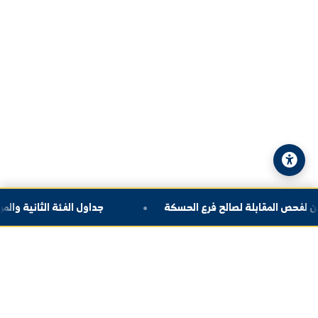
الهاتف:
+963-24-324120
البريد الإلكتروني:
info@alfuratuniv.edu.sy
© 2026 جامعة الفرات. جميع الحقوق محفوظة.
سياسة الخصوصية
|
خريطة الموقع