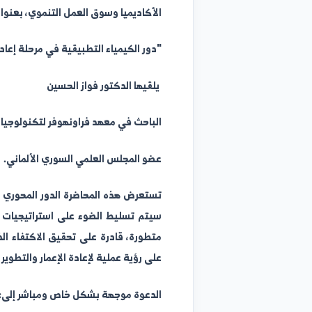
جامعة الفرات تتشرف بدعوتكم لحضور محاضرة علمي
الأكاديميا وسوق العمل التنموي، بعنوان:
"دور الكيمياء التطبيقية في مرحلة إعادة الإعمار: رؤية 
يلقيها الدكتور فواز الحسين
الباحث في معهد فراونهوفر لتكنولوجيا التصنيع وبحوث المواد التطب
عضو المجلس العلمي السوري الألماني.
تستعرض هذه المحاضرة الدور المحوري والنوعي للعلوم
سيتم تسليط الضوء على استراتيجيات توظيف الموارد ا
متطورة، قادرة على تحقيق الاكتفاء الذاتي والمنافسة 