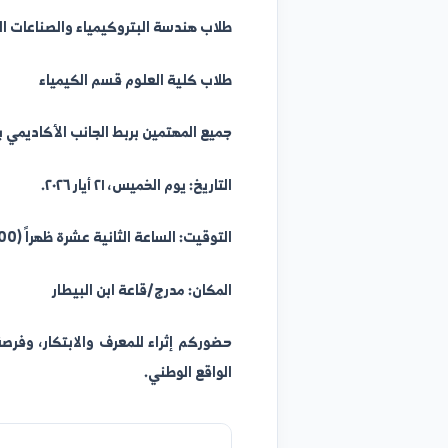
على رؤية عملية لإعادة الإعمار والتطوير الصناعي.
الدعوة موجهة بشكل خاص ومباشر إلى:
طلاب هندسة البتروكيمياء والصناعات الكيميائية
طلاب كلية العلوم قسم الكيمياء
جميع المهتمين بربط الجانب الأكاديمي بالواقع العملي 
التاريخ: يوم الخميس، ٢١ أيار ٢٠٢٦.
التوقيت: الساعة الثانية عشرة ظهراً (12:00 م).
المكان: مدرج/قاعة ابن البيطار