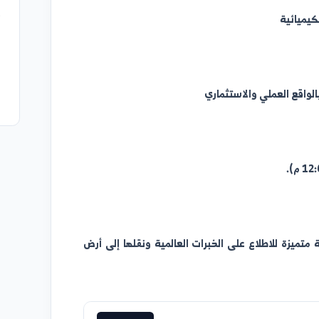
قوائم تو
2026/08/07
توزيع ال
الخميس 06-08-2026م الفترة الث
2026/08/05
والاستثماري