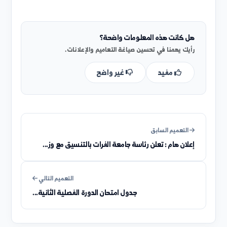
ي حال عدم ظهور اسم المتقدم في البوابة، فهذا يعني عدم
جتيازه الفرز الأولي، مع تمنياتنا له بالتوفيق في مسارات أخرى.
ُكرّر جامعة الفرات دعوتها لجميع المتقدمين إلى اغتنام هذه
لمهلة الإضافية، وتتمنى للجميع التوفيق والنجاح في تلبية
تطلبات الترشح، سائلين الله أن يحقق لكل طامح مراده.
امعة الفرات - مديرية التنمية الإدارية
هل كانت هذه المعلومات واضحة؟
رأيك يهمنا في تحسين صياغة التعاميم والإعلانات.
مفيد
غير واضح