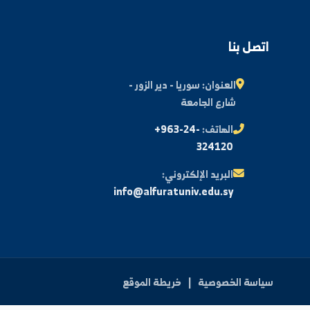
اشتراك
اتصل بنا
العنوان:
سوريا - دير الزور -
شارع الجامعة
الهاتف:
+963-24-
324120