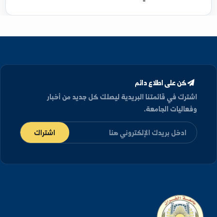
(1996)
ماجستير
في تربة واستصلاح اراضي - حلب, سوريا
(2001)
دكتوراه
في فيزياء تربة - حلب, سوريا (2009)
كن على اطلاع دائم
شترك في قائمتنا البريدية ليصلك كل جديد من أخبار
فعاليات الجامعة.