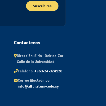
Suscribirse
tudiante
Contáctenos
 Exámenes
Dirección:
Siria - Deir ez-Zor -
Calle de la Universidad
tario
Teléfono:
+963-24-324120
uentes