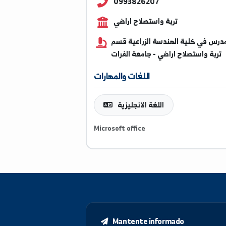
seham.abed@alfuratuniv
0993826207
تربة واستصلاح اراضي
 كلية الهندسة الزراعية قسم
استصلاح اراضي - جامعة الفرات
اللغات والمهارات
اللغة الانجليزية
Microsoft office