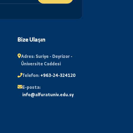
Abone Ol
lı
Bize Ulaşın
Adres:
Suriye - Deyrizor -
Üniversite Caddesi
stası
Telefon:
+963-24-324120
E-posta:
Desteği