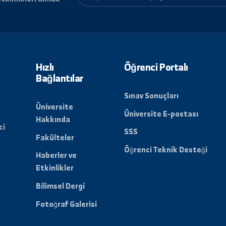
ri ve etkinlikleri almak
lun.
Hızlı
Öğrenci Porta
Bağlantılar
Sınav Sonuçları
Üniversite
Üniversite E-po
Hakkında
t verici
SSS
Fakülteler
Öğrenci Teknik 
Haberler ve