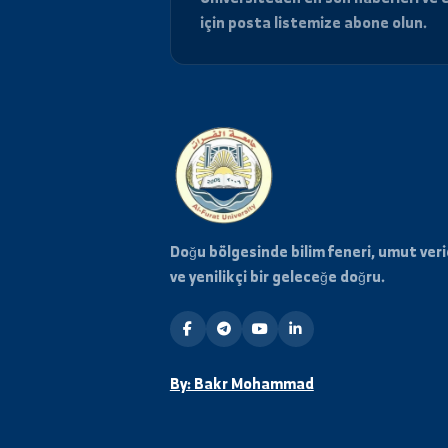
Haberdar Olun
Üniversiteden en son haberle
için posta listemize abone o
Doğu bölgesinde bilim feneri, umu
ve yenilikçi bir geleceğe doğru.