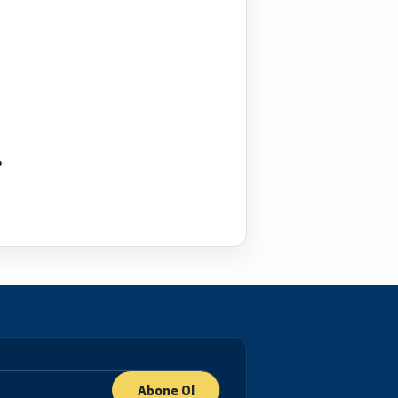
إجازة
في تربة 
دبلوم
في تربة 
ماجستير
في تربة 
دكتو