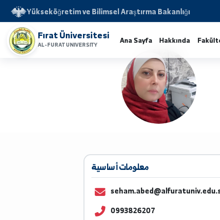
Yükseköğretim ve Bilimsel Araştırma Bakanlığı
Fırat Üniversitesi
Ana Sayfa
Hakkında
AL-FURAT UNIVERSITY
معلومات أساسية
seham.abed@alfuratuniv