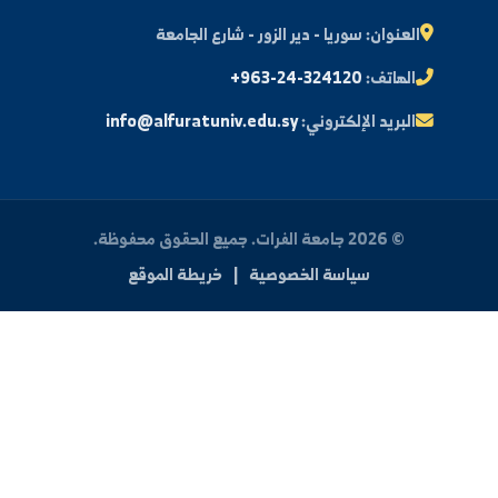
النتائج الامتحانية
البريد الإلكتروني الجامعي
الأسئلة الشائعة
الدعم الفني للطلاب
 بنا
العنوان:
سوريا - دير الزور - شارع الجامعة
الهاتف:
+963-24-324120
البريد الإلكتروني:
info@alfuratuniv.edu.sy