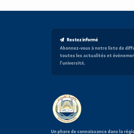
ICDL, INA, TOT, CS, UNDP, AARDO
Restez informé
Abonnez-vous à notre liste d
toutes les actualités et é
l'université.