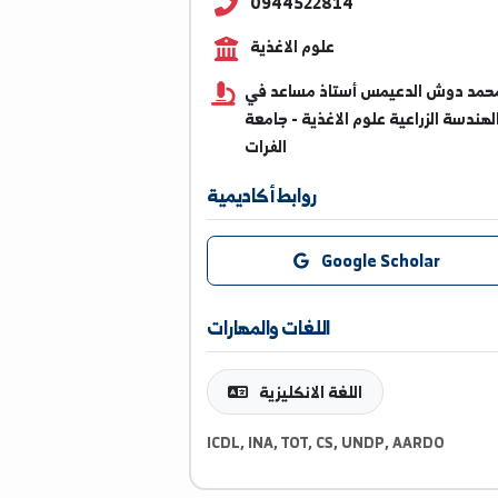
mohammadaldaemes@alfu
0944522814
علوم الاغذية
وش الدعيمس أستاذ مساعد في
الزراعية علوم الاغذية - جامعة
الفرات
روابط أكاديمية
Google Scholar
اللغات والمهارات
اللغة الانكليزية