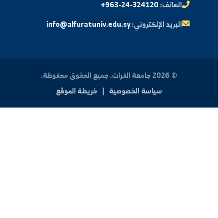
البريد الإلكتروني الجامعي
الأسئلة الشائعة
الدعم الفني للطلاب
 بنا
العنوان:
سوريا - دير الزور - شارع الجامعة
الهاتف:
+963-24-324120
البريد الإلكتروني:
info@alfuratuniv.edu.sy