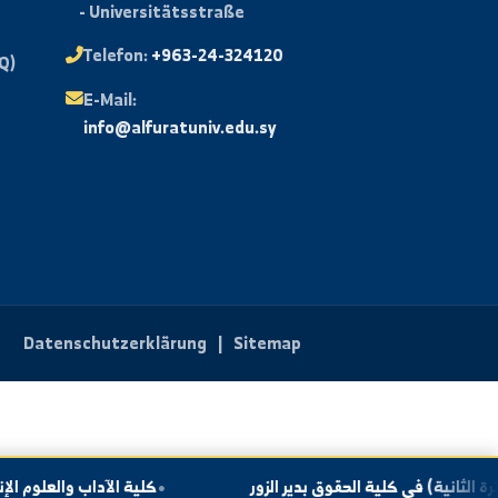
rtal
Kontaktieren Sie uns
isse
Adresse:
Syrien - Deir ez-Zor
- Universitätsstraße
Mail
Telefon:
+963-24-324120
e Fragen (FAQ)
E-Mail:
pport für
info@alfuratuniv.edu.sy