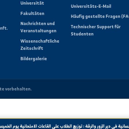
Schnelllinks
Studentenpo
Über die
Prüfungsergebn
Universität
Universitäts-E-
Fakultäten
der
Häufig gestellt
n eine
Nachrichten und
Technischer Su
e Zukunft.
Veranstaltungen
Studenten
Wissenschaftliche
Zeitschrift
Bildergalerie