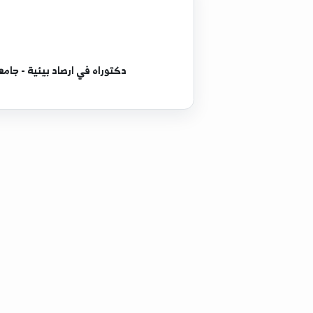
دكتوراه
في ارصاد بيئية - جامعه نانجينغ للعلوم 