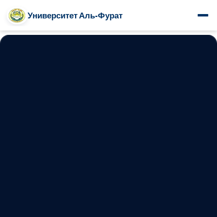
Университет Аль-Фурат