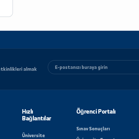
,
ri ve etkinlikleri almak
lun.