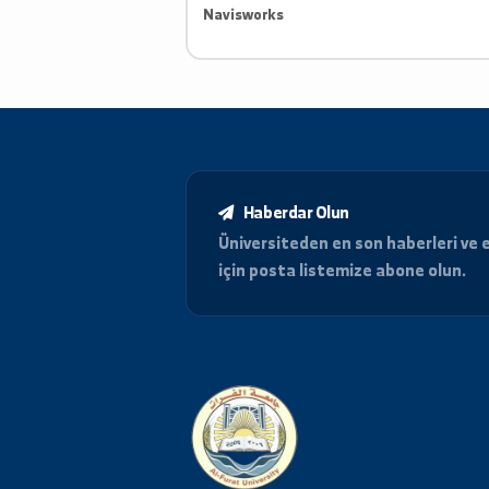
اللغة الصينية
ICDL, AutoCAD, Civil3D, GIS, Revit
Navisworks
Haberdar Olun
Üniversiteden en son haberle
için posta listemize abone o