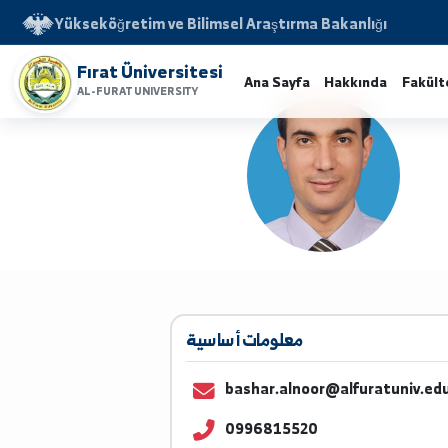
Yükseköğretim ve Bilimsel Araştırma Bakanlığı
Fırat Üniversitesi
Ana Sayfa
Hakkında
AL-FURAT UNIVERSITY
معلومات أساسية
bashar.alnoor@alfuratun