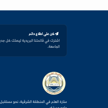
اللغة الانكليزية
ICDL,MCNP,MATLAB, MABLE,Mathematics
كن على اطلاع دائم
اشترك في قائمتنا البريدية ليصلك كل جديد من أخبار وفعا
الجامعة.
روا