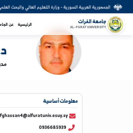
العربية السورية - وزارة التعليم العالي والبحث العلمي
الفرات
الرئيسية
عن الجامعة
الكليات
AL-FURAT UNI
د. غسا
مدرس | الهندسة 
معلومات أساسية
youssefghassan4@alfuratuniv.esuy.sy