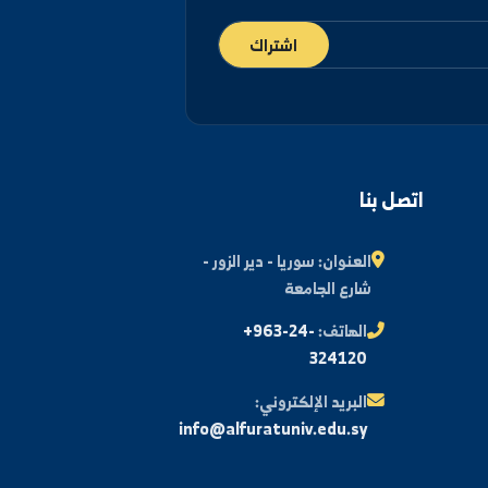
اشتراك
اتصل بنا
العنوان:
سوريا - دير الزور -
شارع الجامعة
الهاتف:
+963-24-