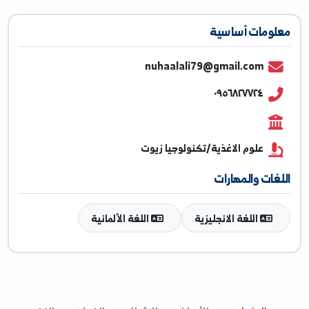
ومات أساسية
nuhaalali79@gmail.com
٠٩٥٦٨٢٧٧٢٤
علوم الاغذية/تكنولوجيا زيوت
غات والمهارات
اللغة الانجليزية
اللغة الألمانية