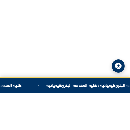
الهاتف:
+963-24-324120
البريد الإلكتروني:
info@alfuratuniv.edu.sy
© 2026 جامعة الفرات. جميع الحقوق محفوظة.
سياسة الخصوصية
|
خريطة الموقع