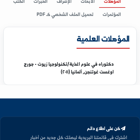
المؤهلات
الأبحاث
الإشراف
الخبرات
الكتب
المؤتمرات
تحميل الملف الشخصي كـ PDF
مؤهلات العلمية
دكتوراه
في علوم اغذية/تكنولوجيا زيوت - جورج
اوغست غوتنجن, ألمانيا (٢٠١١)