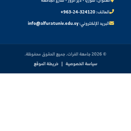
النتائج الامتحانية
البريد الإلكتروني الجامعي
الأسئلة الشائعة
الدعم الفني للطلاب
 بنا
العنوان:
سوريا - دير الزور - شارع الجامعة
الهاتف:
+963-24-324120
البريد الإلكتروني:
info@alfuratuniv.edu.sy