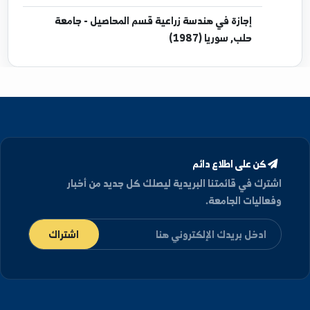
(1997)
دكتوراه
في محاصيل حقلية - , ()
دبلوم
في محاصيل حقلية - جامعة حلب, سوريا
(1991)
إجازة
في هندسة زراعية قسم المحاصيل - جامعة
حلب, سوريا (1987)
كن على اطلاع دائم
شترك في قائمتنا البريدية ليصلك كل جديد من أخبار