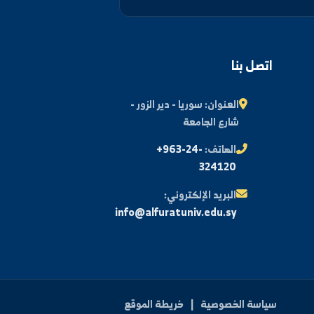
اشتراك
اتصل بنا
العنوان:
سوريا - دير الزور -
شارع الجامعة
الهاتف:
+963-24-
324120
البريد الإلكتروني:
info@alfuratuniv.edu.sy