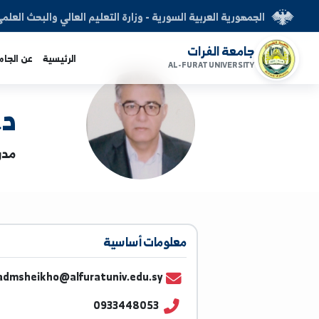
العربية السورية - وزارة التعليم العالي والبحث العلمي
الفرات
الرئيسية
عن الجامعة
الكليات
AL-FURAT UNI
د. اسع
مدرس | الهندسة
معلومات أساسية
assadmsheikho@alfuratuniv.edu.sy