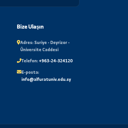
Abone Ol
lı
Bize Ulaşın
Adres:
Suriye - Deyrizor -
Üniversite Caddesi
stası
Telefon:
+963-24-324120
E-posta:
Desteği
info@alfuratuniv.edu.sy