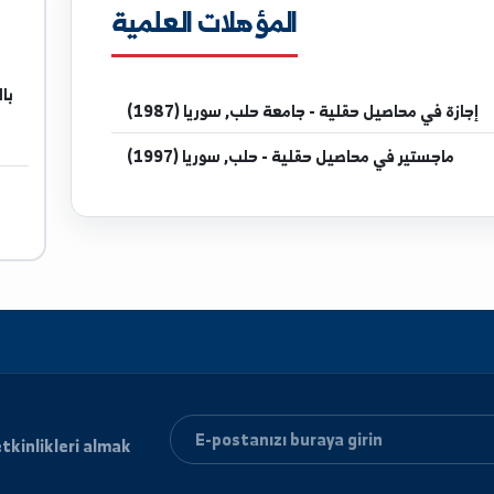
المؤهلات العلمية
مدر
بالحسكة ق
ل حقلية - جامعة حلب, سوريا (1987)
ي محاصيل حقلية - حلب, سوريا (1997)