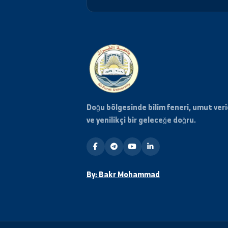
Haberdar Olun
Üniversiteden en son haberle
için posta listemize abone o
Doğu bölgesinde bilim feneri, umu
ve yenilikçi bir geleceğe doğru.