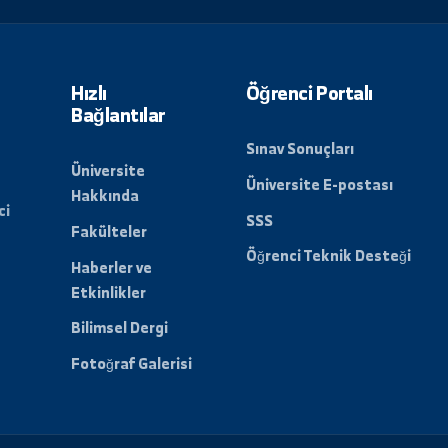
ri ve etkinlikleri almak
lun.
Hızlı
Öğrenci Porta
Bağlantılar
Sınav Sonuçları
Üniversite
Üniversite E-po
Hakkında
t verici
SSS
Fakülteler
Öğrenci Teknik 
Haberler ve
Etkinlikler