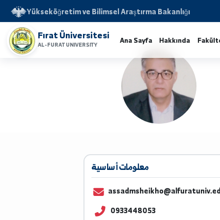
Yükseköğretim ve Bilimsel Araştırma Bakanlığı
Fırat Üniversitesi
Ana Sayfa
Hakkında
AL-FURAT UNIVERSITY
معلومات أساسية
assadmsheikho@alfuratu