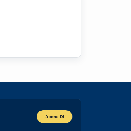
إجازة
في محاصي
ماجستير
ف