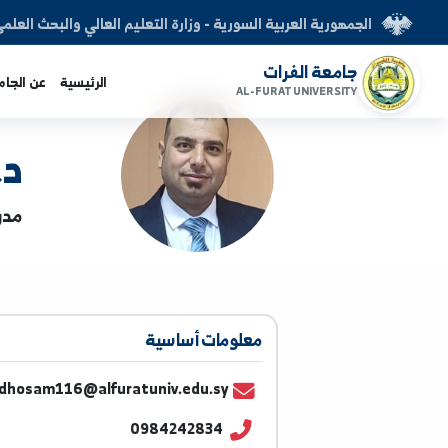
العربية السورية - وزارة التعليم العالي والبحث العلمي
الفرات
الرئيسية
عن الجامعة
الكليات
AL-FURAT UNI
د. حسام
مدرس | العلوم
معلومات أساسية
ahmadhosam116@alfuratuniv.edu.sy