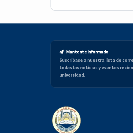
فارسية
الانكليزية
Microsoft office, c++, R programin
Paython, C, Latex
Mantente informado
Suscríbase a nuestra lista de
todas las noticias y eventos
universidad.