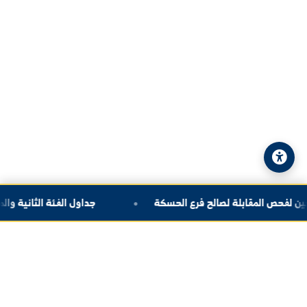
الهاتف:
+963-24-324120
البريد الإلكتروني:
info@alfuratuniv.edu.sy
© 2026 جامعة الفرات. جميع الحقوق محفوظة.
سياسة الخصوصية
|
خريطة الموقع