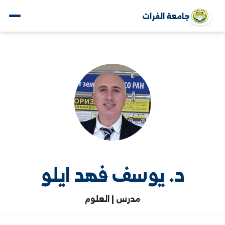
جامعة الفرات
د. يوسف فهد ايلو
مدرس | العلوم