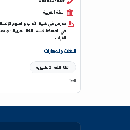
Kamal.rafadi@alfuratuniv.edu.sy
0955227589
اللغة العربية
مدرس في كلية الآداب والعلوم الإنسانية
في الحسكة قسم اللغة العربية - جامعة
الفرات
اللغات والمهارات
اللغة الانكليزية
icdl