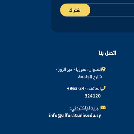
اشتراك
اتصل بنا
العنوان:
سوريا - دير الزور -
شارع الجامعة
الهاتف:
+963-24-