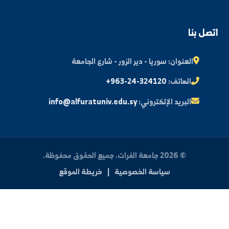
ة الطالب
النتائج الامتحانية
البريد الإلكتروني الجامعي
الأسئلة الشائعة
الدعم الفني للطلاب
 بنا
العنوان:
سوريا - دير الزور - شارع الجامعة
الهاتف:
+963-24-324120