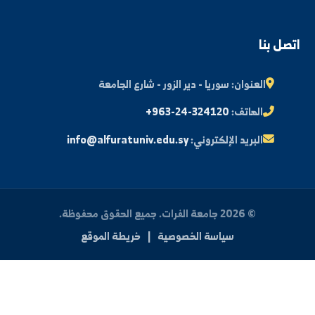
ة الطالب
النتائج الامتحانية
البريد الإلكتروني الجامعي
الأسئلة الشائعة
الدعم الفني للطلاب
 بنا
العنوان:
سوريا - دير الزور - شارع الجامعة
الهاتف:
+963-24-324120