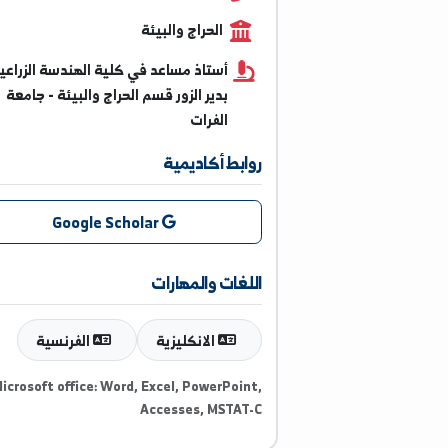
009639944717137
الحراج والبيئة
أستاذ مساعد في كلية الهندسة الزراعية
بدير الزور قسم الحراج والبيئة - جامعة
الفرات
روابط أكاديمية
Google Scholar
اللغات والمهارات
الانكليزية
الفرنسية