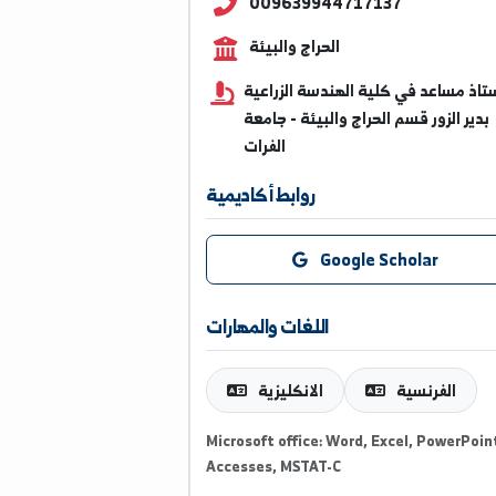
dr.awadalaswad@alfuratu
009639944717137
الحراج والبيئة
عد في كلية الهندسة الزراعية
زور قسم الحراج والبيئة - جامعة
الفرات
روابط أكاديمية
Google Scholar
اللغات والمهارات
فرنسية
الانكليزية