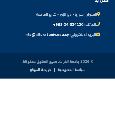
ة الطالب
النتائج الامتحانية
البريد الإلكتروني الجامعي
الأسئلة الشائعة
الدعم الفني للطلاب
 بنا
العنوان:
سوريا - دير الزور - شارع الجامعة
الهاتف:
+963-24-324120