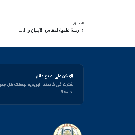
جامعة الفرات
التعليم العالي
النتائج
مفاض
ما رأيك في
❤️
👍
مفيد
أحبب
3
السابق
رحلة علمية لمعامل الأجبان و ال...