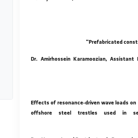
تابعنا ع
Dr. Peyman Aela, Postdoctoral 
Dr. Amirhossein Karamoozian, 