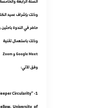
بتوجيه من السيد رئيس جامعة الفرات "
أقامت كلية الهندسة المدنية بالرق
السنة الرابعة والخامسة
وذلك بإشراف عميد الكلية "الدكتور بش
حاضر في الندوة باحثين وأكاديميين من
وذلك باستعمال تقنية
و
Zoom
Google Meet
وفق الآتي
: