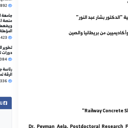
الأستاذ الدكتور
منير العاروض"
الأكثر قراءة
ة ندوة علمية افتراضية موجهة لطلاب
إطلاق استبيان "
الأكاديمية والري
6892
جامعة الفرات تحق
ار عبد النور"
منصة الاتحاد ال
ويضعها على الخا
المؤهلة
 بريطانيا والصين
5423
تطوير الكوادر ا
دورات تدريبية
5084
رئاسة جامعة ال
الرقة تمهيدا لإع
3336