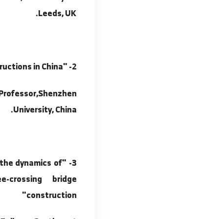
1- "Railway Concrete Sleeper Circularity"
Research Fellow, University of
Leeds, UK.
2- "Prefabricated constructions in China"
Assistant Professor,Shenzhen
University, China.