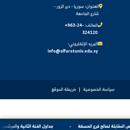
اشتراك
اتصل بنا
العنوان:
سوريا - دير الزور -
شارع الجامعة
الهاتف:
+963-24-