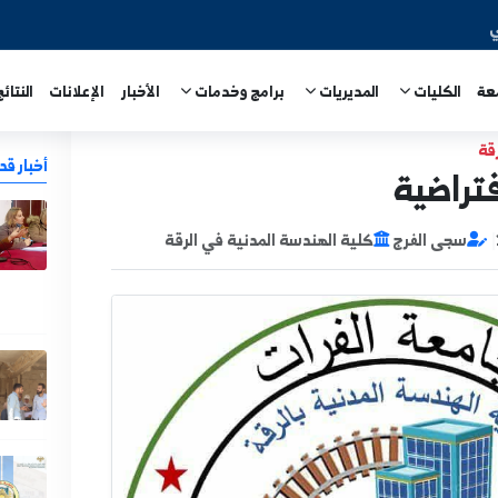
المديريات
برامج وخدمات
الأخبار
الإعلانات
النتائج الامتحا
أخبار قد تهمك
في
وا
كلية الهندسة المدنية في الرقة
ل
يل
6
رح
ا
4