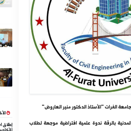
ك
ت
ل
ال
2
ال
ا
ت
ف
7
اس
ي
د
3