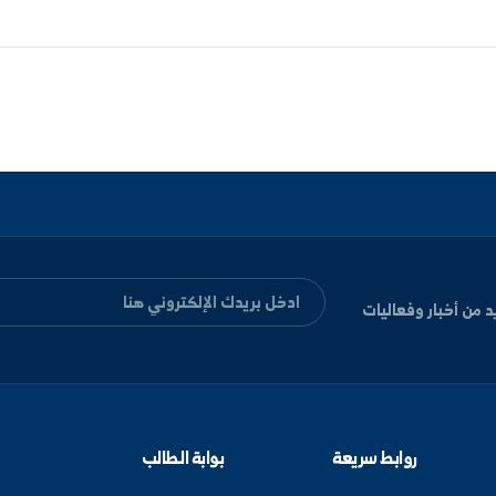
لة
كلية الهندسة
دير الزور
الامتحانات
 هذا الخبر؟
😐
ته
عادي
1
13