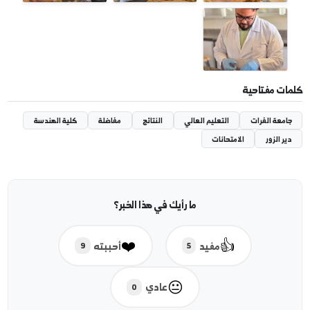
 إضافية
مفتاحية
ة الفرات
التعليم العالي
النتائج
مفاضلة
كلية الهندسة
لزور
الامتحانات