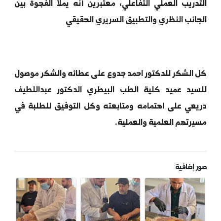
اعفات الجروح بعد العمليات ويسرّع من شفاء
يوانات"، مشيدين بحرص الطلاب على التطبيق الدقيق.
جهتهم، أبدى الطلاب حماسًا كبيرًا لهذا النوع من
دريب العملي التفاعلي، معتبرين أنه يملأ الفجوة بين
انب النظري والتطبيق السريري الحقيقي
الشكر للدكتور
احمد جدوع
على عطائه والشكر موصول
سيد عميد كلية الطب البيطري الدكتور
عبداللطيف
يعي
على اهتمامه ومتابعته وكل التوفيق للطلبة في
رتهم العلمية والعملية.