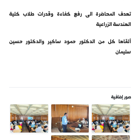
ة الزراعة بالحسكة تقيم محاضرة علمية حول الزراعة
كية وتكنولوجيا المعلومات في تطوير منهجيات علوم
ربة
دف المحاضرة الى رفع كفاءة وقدرات طلاب كلية
ندسة الزراعية
قاها كل من الدكتور حمود ساكير والدكتور حسين
يمان
 إضافية