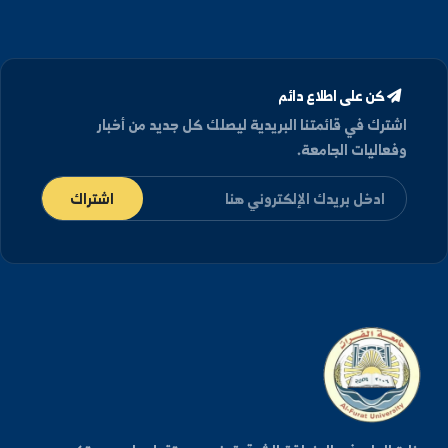
اب كلية الهندسة البتروكيميائية بجامعة الفرات
رون معرض (SYRPETRO) الدولي
ر وفد طلابي من كلية الهندسة البتروكيميائية -قسم هندسة
بترول- معرض سوريا الدولي للبترول والطاقة والثروة الم...
1,064
2025/11/19