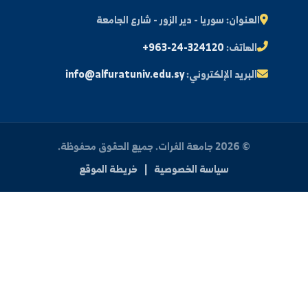
النتائج الامتحانية
البريد الإلكتروني الجامعي
الأسئلة الشائعة
الدعم الفني للطلاب
 بنا
العنوان:
سوريا - دير الزور - شارع الجامعة
الهاتف:
+963-24-324120
البريد الإلكتروني:
info@alfuratuniv.edu.sy