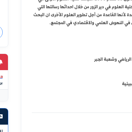
أحدثت كلية العلوم بدير الزور بصدور المرسوم التشريعي 277 بتاريخ 26/7/2002 في مدينة دير
تعدّ ك
التي
المكا
وبعد احداث جامعة الفرات بعد صدور القانون 33 للعام 2006 اصبحت كلية العلوم الاولى في
الفهم 
ر الزور من خلال احداثها رسالتها التي
الكلية 
دة من أجل تطوير العلوم الأخرى ان البحث
النظري
علمي والاقتصادي في المجتمع.
لنمنح ا
المش
خدمة 
يقدمها 
تمتلك ا
الجبر
مواكبة 
تعميما
المستقب
026/07/13
برنامج الام