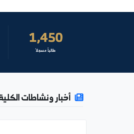
نائب العميد للشؤون العلمية
د.محمد عماد سمان طحان
السيرة الذاتية
6
1,450
طالباً مسجلاً
كادراً 