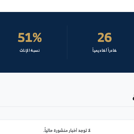
تحليلية ١ - الرقة
نظري - قسم
نائب العميد للشؤون الإدارية
د. رامية يوسف وردة
السيرة الذاتية
51%
2
أكاديمياً
نسبة الإناث