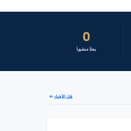
 الكيمياء- السنة: 2
نظام النتائج
0
بحثاً منشوراً