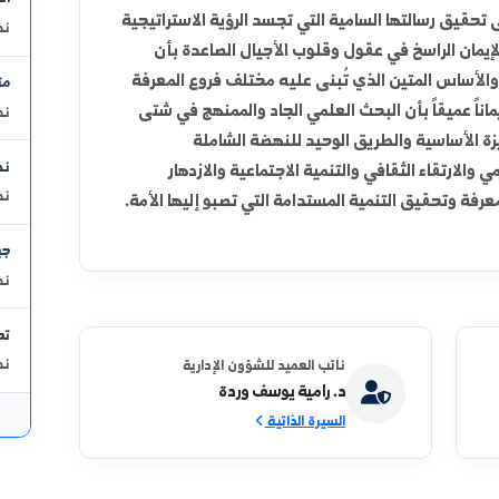
أحدث ال
الاحصاء ال
لسامية التي تجسد الرؤية الاستراتيجية
نظري - قسم
في عقول وقلوب الأجيال الصاعدة بأن
ن الذي تُبنى عليه مختلف فروع المعرفة
متتاليات 
ن البحث العلمي الجاد والممنهج في شتى
نظري - قسم
لطريق الوحيد للنهضة الشاملة
نظرية الق
افي والتنمية الاجتماعية والازدهار
نظري - قسم
نمية المستدامة التي تصبو إليها الأمة.
جبر المنط
نظري - قسم