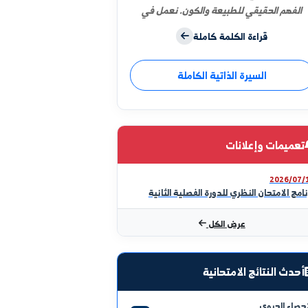
لية العلوم ركيزة للمعرفة الأساسية
 يقوم عليها كل تطور علمي، وهي
ن الذي يبدأ فيه الطالب رحلته نحو
الحقيقي للطبيعة والكون. نعمل في
على تقديم تعليم يجمع بين المعلومة
قراءة الكلمة كاملة
ة والتجربة العملية داخل المختبرات،
لطالب مهارات التفكير والتحليل وحل
السيرة الذاتية الكاملة
كلات. وتشارك الكلية بفاعلية في
المجتمع عبر البحوث العلمية التي
الأساتذة والطلاب. هدفنا تخريج كوادر
لقدرة على الإبداع، وتكون قادرة على
متطلبات العصر والمساهمة في بناء
ت وإعلانات
ل العلمي. والله ولي التوفيق
2
تحان النظري للدورة الفصلية الثانية