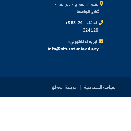
اشتراك
اتصل بنا
العنوان:
سوريا - دير الزور -
شارع الجامعة
الهاتف:
+963-24-