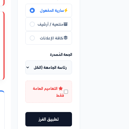
كلية الآداب وا
حالة السريان
سارية المفعول
هام
منتهية / أرشيف
توزيع الطلاب على الق
كافة الإعلانات
الفترة الأولى ...
الجهة المُصدرة
كلية الآداب وا
التعاميم الهامة
فقط
إعلان