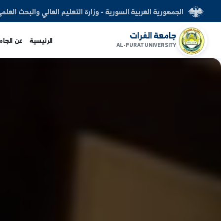
العربية السورية - وزارة التعليم العالي والبحث العلمي
الفرات
الرئيسية
عن الجامعة
الكليات
AL-FURAT UNI
www.alfuratuni