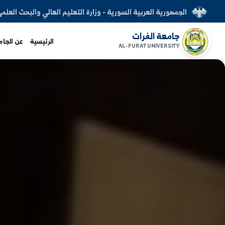
العربية السورية - وزارة التعليم العالي والبحث العلمي
الفرات
الرئيسية
عن الجامعة
الكليات
AL-FURAT UNI
www.alfuratuni