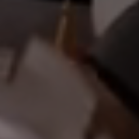
أهلا
|