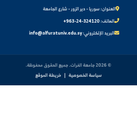
النتائج الامتحانية
البريد الإلكتروني الجامعي
الأسئلة الشائعة
الدعم الفني للطلاب
 بنا
العنوان:
سوريا - دير الزور - شارع الجامعة
الهاتف:
+963-24-324120
البريد الإلكتروني:
info@alfuratuniv.edu.sy